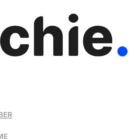
BER
ME