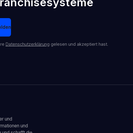
ranchisesysteme
lden
ere
Datenschutzerklärung
gelesen und akzeptiert hast.
er und
rmationen und
g und schafft die