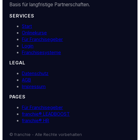
Basis für langfristige Partnerschaften.
SERVICES
Start
Onlinekurse
Für Franchisegeber
Login
Franchisesysteme
LEGAL
Datenschutz
AGB
Impressum
PAGES
Für Franchisegeber
franchie® LEADBOOST
franchie® HR
© franchie - Alle Rechte vorbehalten