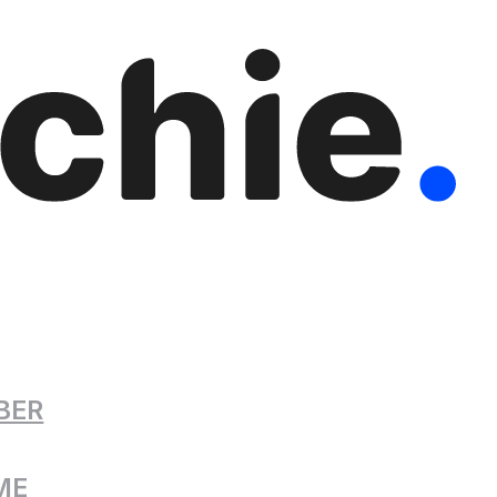
BER
ME