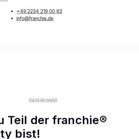
+49 2234 219 00 63
info@franchie.de
DASHBOARD
u Teil der franchie®
y bist!