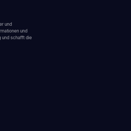
er und
rmationen und
g und schafft die