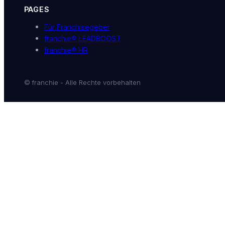
PAGES
Für Franchisegeber
franchie® LEADBOOST
franchie® HR
© franchie - Alle Rechte vorbehalten