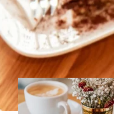
Café Josefina Franchise
Nachhaltiger Genuss trifft Unternehmergeist
TOP10 System
Branche: Gastronomie
Unser Konzept vereint Bio-Qualität, glutenfreie, z
Herzlichkeit. Hier entstehen Orte des Genusses, 
Partner und bringe mit uns nachhaltigen Kaffeegenu