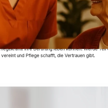
Branche: Pflegedienst
 euWell zeigt, wie moderne Pflege heute aussehen k
dorten, einem starken Team und klaren Qualitätsstand
flegekräfte ihre Berufung leben können. Werde Tei
vereint und Pflege schafft, die Vertrauen gibt.