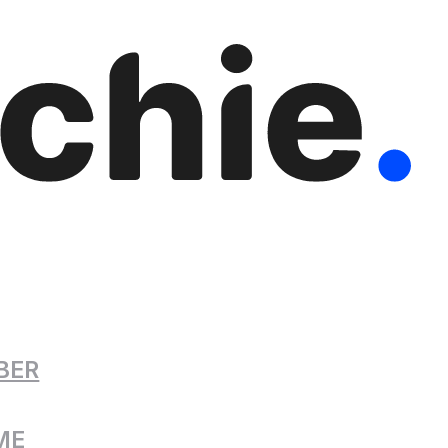
BER
ME