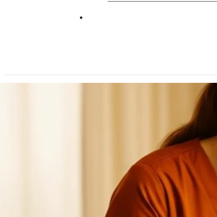
Gebühren & Zahlen
Werte & Visione
euWell Franchise
Ambulante Pflege mit Herz, Komp