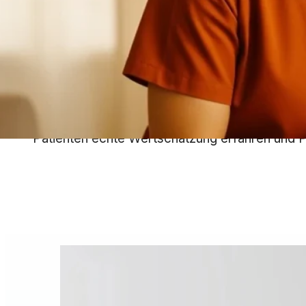
Die ambulante Pflege verändert sich und
zukunftssicher. Mit zwei erfolgreichen Stan
Patienten echte Wertschätzung erfahren und P