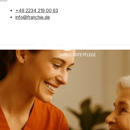
+49 2234 219 00 63
info@franchie.de
n
Deine Vorteile
Was bringt die Zu
etenz & Zukunft