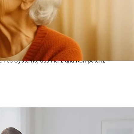
ann: menschlich, professionell und
ards schafft euWell ein Umfeld, in dem
l eines Systems, das Herz und Kompetenz