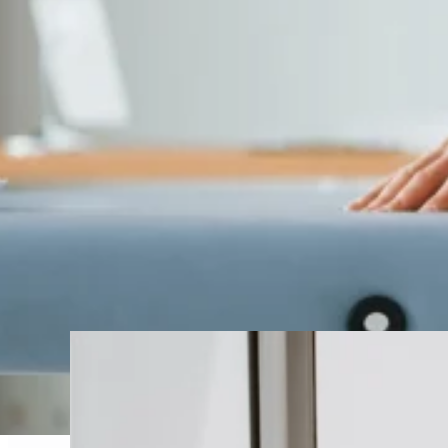
Moventis Franchise
Physiotherapie neu gedacht
Branche: Fitness und Gesundheit
Moventis steht für moderne Physiotherapie, durchd
hochwertige physiotherapeutische Leistungen mit g
hinweg an mehreren Standorten erprobt, bietet Mov
Klar. Effizient. Menschlich.