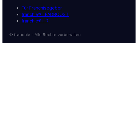
Für Franchisegeber
franchie® LEADBOOST
franchie® HR
© franchie - Alle Rechte vorbehalten