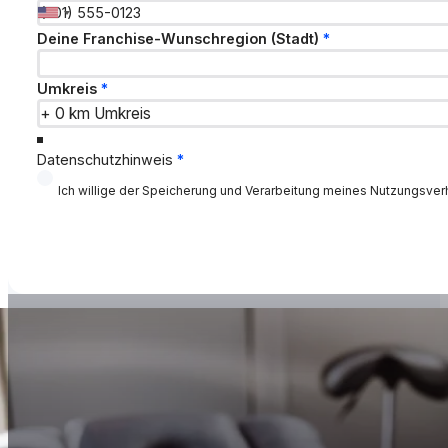
Deine Wunschregion
Deine Franchise-Wunschregion (Stadt)
*
Umkreis
*
Datenschutzhinweis
*
Ich willige der Speicherung und Verarbeitung meines Nutzungsve
Navigation
„Moventis ist aus echter Praxis entstanden – mit dem
Partnern ein System bieten, das trägt, entlastet un
Max Adler & Katharina Schlüter
Gründer von Moventis