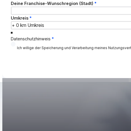
Deine Wunschregion
Deine Franchise-Wunschregion (Stadt)
*
Umkreis
*
Datenschutzhinweis
*
Ich willige der Speicherung und Verarbeitung meines Nutzungsve
Navigation
„Zimmer24Frei ist mehr als Vermietung – es ist Frei
Selda Firat-Topaloglu
Gründerin von Zimmer24Frei