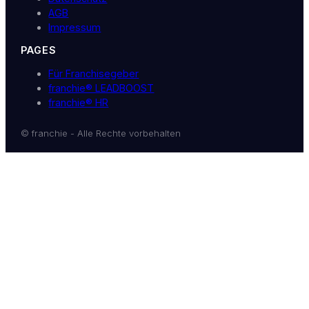
AGB
Impressum
PAGES
Für Franchisegeber
franchie® LEADBOOST
franchie® HR
© franchie - Alle Rechte vorbehalten